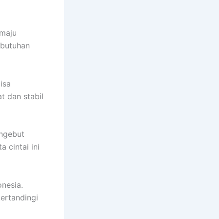
 maju
kebutuhan
isa
t dan stabil
 ngebut
 cintai ini
onesia.
ertandingi