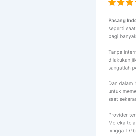
Pasang Indo
seperti saat
bagi banyak
Tanpa intern
dilakukan ji
sangatlah p
Dan dalam h
untuk memen
saat sekara
Provider te
Mereka tela
hingga 1 Gb