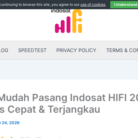
continuing to browse this site, you agree to our
use of cookies
.
I Understand
LOG
SPEEDTEST
PRIVACY POLICY
TERMS & CO
Mudah Pasang Indosat HIFI 2
s Cepat & Terjangkau
 24, 2026