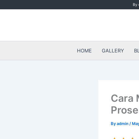
Skip
By 
to
content
HOME
GALLERY
B
Cara 
Prose
By
admin
/
May