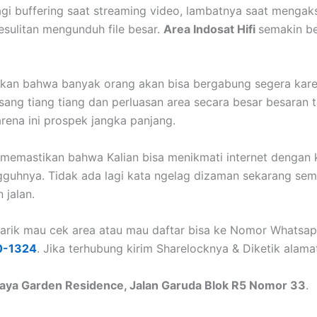
agi buffering saat streaming video, lambatnya saat mengaks
esulitan mengunduh file besar.
Area Indosat Hifi
semakin b
akan bahwa banyak orang akan bisa bergabung segera kar
sang tiang tiang dan perluasan area secara besar besaran 
rena ini prospek jangka panjang.
i memastikan bahwa Kalian bisa menikmati internet dengan
guhnya. Tidak ada lagi kata ngelag dizaman sekarang sem
 jalan.
tarik mau cek area atau mau daftar bisa ke Nomor Whatsapp
0-1324
. Jika terhubung kirim Sharelocknya & Diketik alama
ya Garden Residence, Jalan Garuda Blok R5 Nomor 33
.