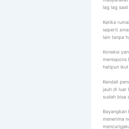
lag lag saat
Ketika ruma
seperti
smar
lain tanpa 
Koneksi yan
merespons k
hatipun iku
Kendali pen
jauh di luar
sudah bisa 
Bayangkan k
menerima no
mencurigaka