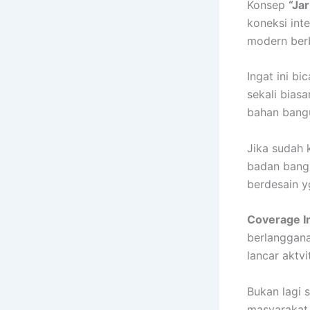
Konsep
“Ja
koneksi int
modern berb
Ingat ini bi
sekali bia
bahan bangu
Jika sudah 
badan bangu
berdesain y
Coverage I
berlanggana
lancar aktvi
Bukan lagi 
masyarakat 