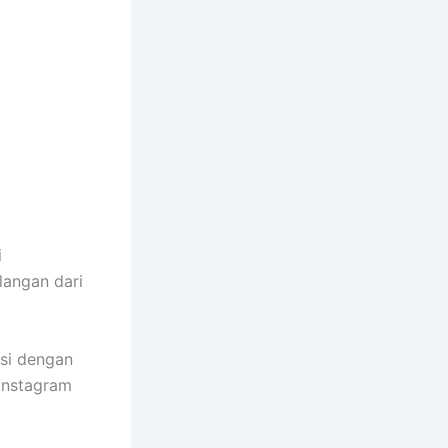
i
langan dari
asi dengan
 Instagram