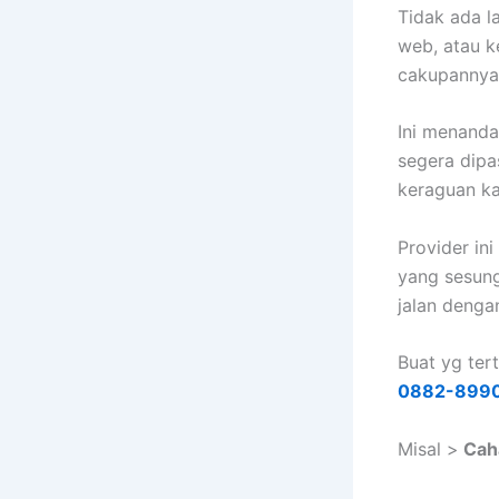
Tidak ada l
web, atau k
cakupannya
Ini menand
segera dipa
keraguan ka
Provider in
yang sesung
jalan dengan
Buat yg ter
0882-899
Misal >
Caha