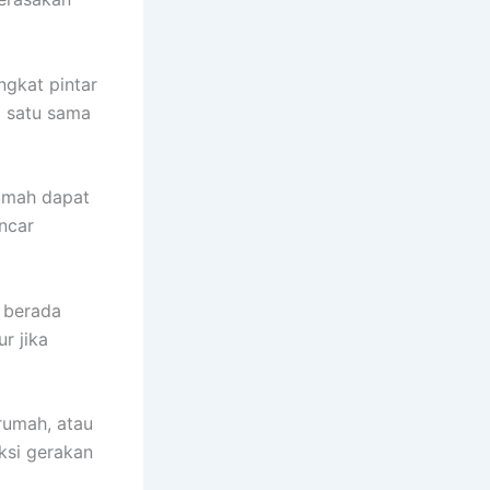
ngkat pintar
i satu sama
rumah dapat
ncar
g berada
r jika
rumah, atau
ksi gerakan