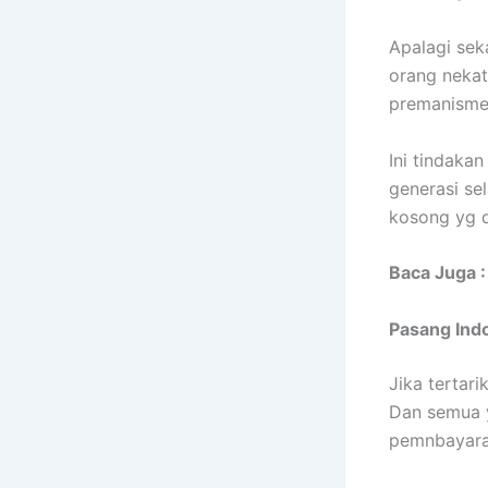
Apalagi sek
orang nekat
premanisme
Ini tindaka
generasi se
kosong yg d
Baca Juga 
Pasang Indo
Jika tertar
Dan semua y
pemnbayara