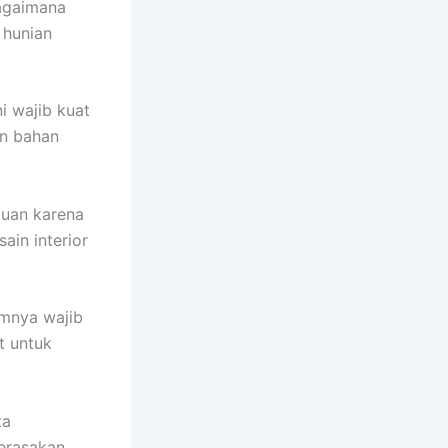
agaimana
 hunian
i wajib kuat
an bahan
guan karena
ain interior
umnya wajib
t untuk
ta
merasakan