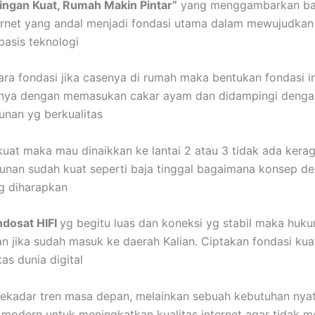
ringan Kuat, Rumah Makin Pintar”
yang menggambarkan b
ernet yang andal menjadi fondasi utama dalam mewujudkan
asis teknologi
cara fondasi jika casenya di rumah maka bentukan fondasi in
sanya dengan memasukan cakar ayam dan didampingi deng
nan yg berkualitas
kuat maka mau dinaikkan ke lantai 2 atau 3 tidak ada kera
nan sudah kuat seperti baja tinggal bagaimana konsep des
g diharapkan
ndosat HIFI
yg begitu luas dan koneksi yg stabil maka huk
n jika sudah masuk ke daerah Kalian. Ciptakan fondasi kua
tas dunia digital
sekadar tren masa depan, melainkan sebuah kebutuhan nya
modern untuk meningkatkan kualitas internet agar tidak 